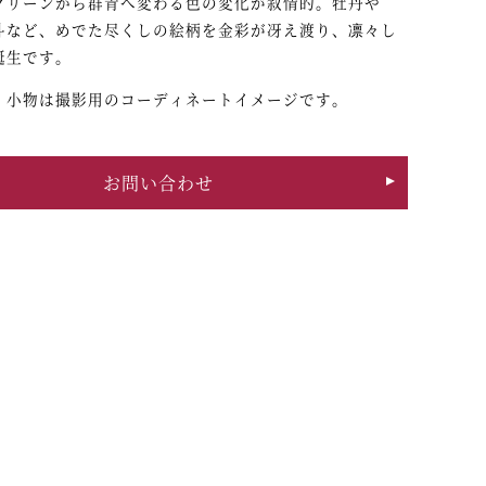
グリーンから群青へ変わる色の変化が叙情的。牡丹や
斗など、めでた尽くしの絵柄を金彩が冴え渡り、凛々し
誕生です。
・小物は撮影用のコーディネートイメージです。
お問い合わせ