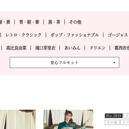
緑・黄
青・紺・紫
黒・茶
その他
レトロ・クラシック
ポップ・ファッショナブル
ゴージャス
高比良由菜
滝口芽里衣
あいみん
ドリエン
葛西杏
安心フルセット
No.2819
ポ
その他
ド