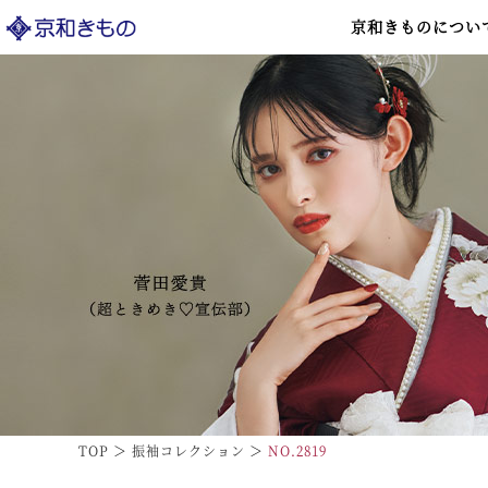
京和きものについ
TOP
振袖コレクション
NO.2819