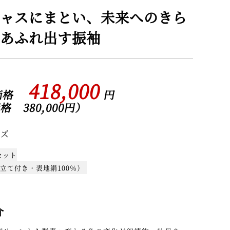
ャスにまとい、未来へのきら
あふれ出す振袖
418,000
入価格
円
 380,000円）
イズ
セット
立て付き・表地絹100％）
介