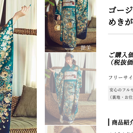
ゴージ
めきが
ご購
（税抜価格
フリーサ
安心のフル
（裏地・お仕
商品紹