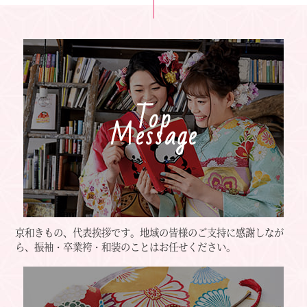
Top
Message
京和きもの、代表挨拶です。地域の皆様のご支持に感謝しなが
ら、振袖・卒業袴・和装のことはお任せください。