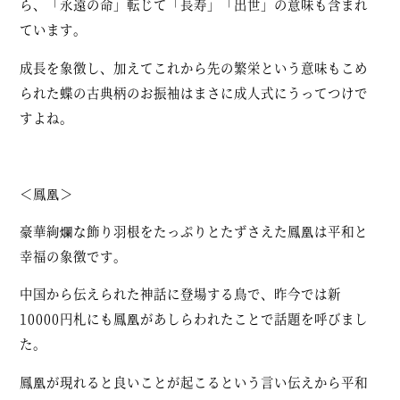
ら、「永遠の命」転じて「長寿」「出世」の意味も含まれ
ています。
成長を象徴し、加えてこれから先の繁栄という意味もこめ
られた蝶の古典柄のお振袖はまさに成人式にうってつけで
すよね。
＜鳳凰＞
豪華絢爛な飾り羽根をたっぷりとたずさえた鳳凰は平和と
幸福の象徴です。
中国から伝えられた神話に登場する鳥で、昨今では新
10000円札にも鳳凰があしらわれたことで話題を呼びまし
た。
鳳凰が現れると良いことが起こるという言い伝えから平和