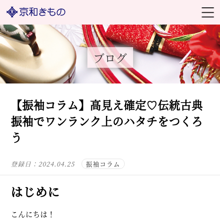
ブログ
【振袖コラム】高見え確定♡伝統古典
振袖でワンランク上のハタチをつくろ
う
登録日：
2024.04.25
振袖コラム
はじめに
こんにちは！